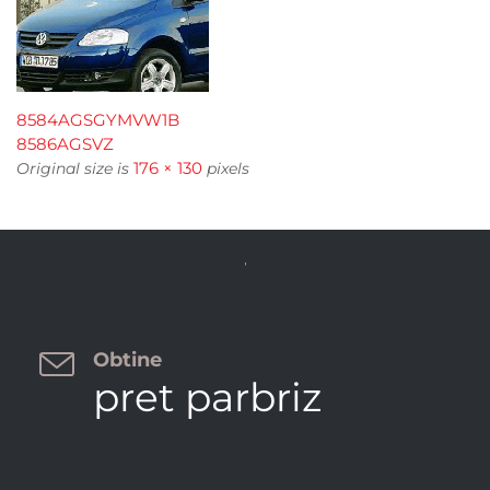
8584AGSGYMVW1B
8586AGSVZ
176 × 130
Original size is
pixels


Obtine
pret parbriz