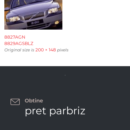
8827AGN
8829AGSBLZ
200 × 148
Original size is
pixels


Obtine
pret parbriz