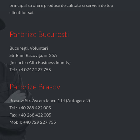
principal sa ofere produse de calitate si servicii de top
clientilor sai.
Parbrize Bucuresti
București, Voluntari
Str Emil Racoviță, nr 25A
(în curtea Alfa Business Infinity)
Tel.: +4 0747 227 755
Parbrize Brasov
Brasov: Str. Avram Iancu 114 (Autogara 2)
Tel.: +40 268 422 005
Fax: +40 268 422 005
Mobil: +40 729 227 755