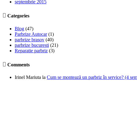
septembrie 2015

Categories
Blog
(47)
Parbrize Autocar
(1)
parbrize brasov
(40)
parbrize bucuresti
(21)
Reparatie parbriz
(3)

Comments
Irinel Mariuta
la
Cum se montează un parbriz în service? (4 semne