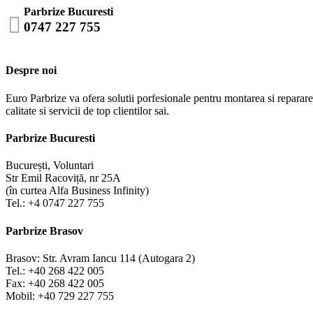
Parbrize Bucuresti

0747 227 755
Despre noi
Euro Parbrize va ofera solutii porfesionale pentru montarea si repararea
calitate si servicii de top clientilor sai.
Parbrize Bucuresti
București, Voluntari
Str Emil Racoviță, nr 25A
(în curtea Alfa Business Infinity)
Tel.: +4 0747 227 755
Parbrize Brasov
Brasov: Str. Avram Iancu 114 (Autogara 2)
Tel.: +40 268 422 005
Fax: +40 268 422 005
Mobil: +40 729 227 755