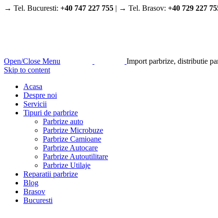
→ Tel. Bucuresti:
+40 747 227 755
| → Tel. Brasov:
+40 729 227 75
Open/Close Menu
Import parbrize, distributie p
Skip to content
Acasa
Despre noi
Servicii
Tipuri de parbrize
Parbrize auto
Parbrize Microbuze
Parbrize Camioane
Parbrize Autocare
Parbrize Autoutilitare
Parbrize Utilaje
Reparatii parbrize
Blog
Brasov
Bucuresti