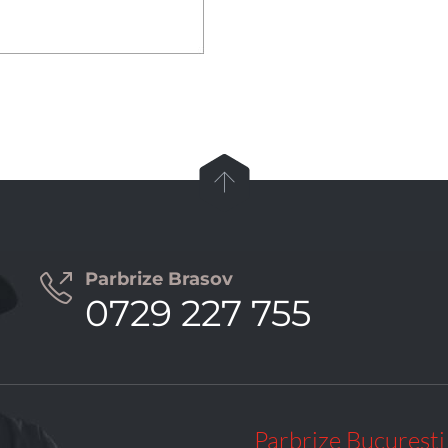

Parbrize Brasov

0729 227 755
Parbrize Bucuresti