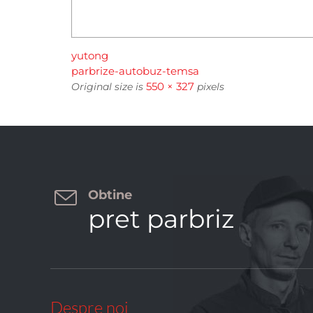
yutong
parbrize-autobuz-temsa
550 × 327
Original size is
pixels

Obtine
pret parbriz
Despre noi