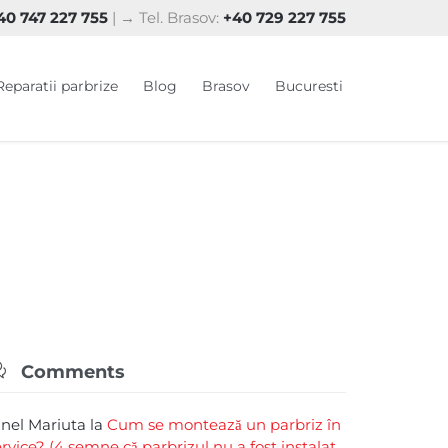
0 747 227 755
| → Tel. Brasov:
+40 729 227 755
Skip
Reparatii parbrize
Blog
Brasov
Bucuresti
to
content

Comments
rinel Mariuta
la
Cum se montează un parbriz în
ervice? (4 semne că parbrizul nu a fost instalat