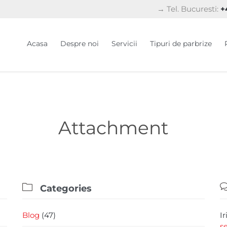
→ Tel. Bucuresti:
+4
Acasa
Despre noi
Servicii
Tipuri de parbrize
Attachment

Categories
Blog
(47)
I
s