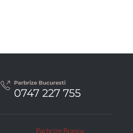
Parbrize Bucuresti

0747 227 755
Parbrize Brasov