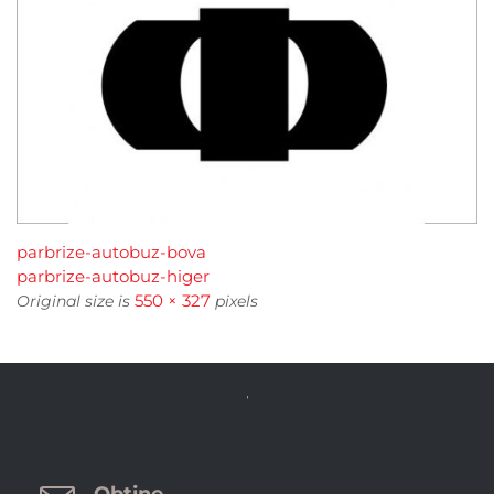
parbrize-autobuz-bova
parbrize-autobuz-higer
550 × 327
Original size is
pixels

Obtine