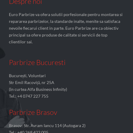
Despre noi
Euro Parbrize va ofera solutii porfesionale pentru montarea si
repararea parbrizelor, la standarde inalte, menite sa satisfaca
nevoile fiecarui client in parte. Euro Parbrize are ca obiectiv
principal sa ofere produse de calitate si servicii de top
clientilor sai.
Parbrize Bucuresti
București, Voluntari
Str Emil Racoviță, nr 25A
(în curtea Alfa Business Infinity)
Tel.: +4 0747 227 755
Parbrize Brasov
Brasov: Str. Avram Iancu 114 (Autogara 2)
Tel.: +40 268 422 005