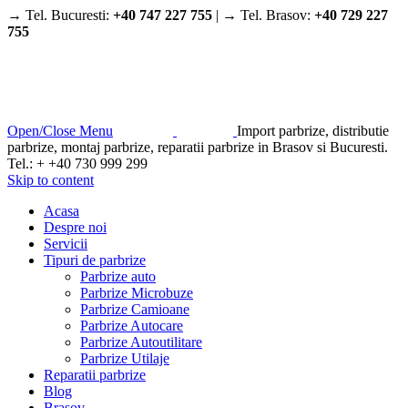
→ Tel. Bucuresti:
+40 747 227 755
| → Tel. Brasov:
+40 729 227
755
Open/Close Menu
Import parbrize, distributie
parbrize, montaj parbrize, reparatii parbrize in Brasov si Bucuresti.
Tel.: + +40 730 999 299
Skip to content
Acasa
Despre noi
Servicii
Tipuri de parbrize
Parbrize auto
Parbrize Microbuze
Parbrize Camioane
Parbrize Autocare
Parbrize Autoutilitare
Parbrize Utilaje
Reparatii parbrize
Blog
Brasov