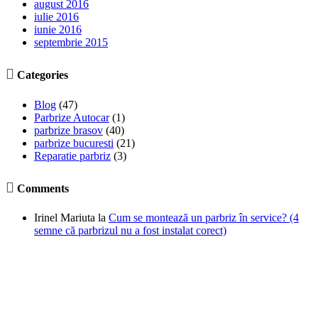
august 2016
iulie 2016
iunie 2016
septembrie 2015

Categories
Blog
(47)
Parbrize Autocar
(1)
parbrize brasov
(40)
parbrize bucuresti
(21)
Reparatie parbriz
(3)

Comments
Irinel Mariuta
la
Cum se montează un parbriz în service? (4
semne că parbrizul nu a fost instalat corect)