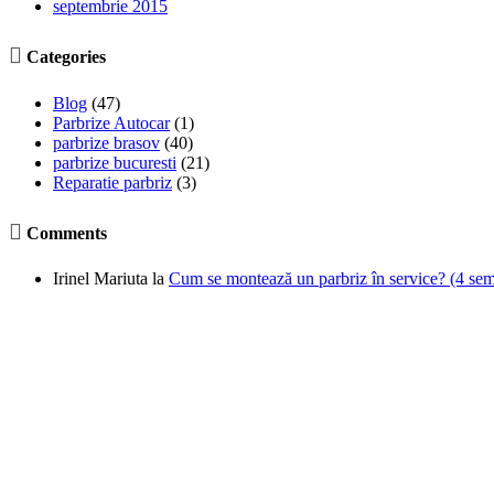
septembrie 2015

Categories
Blog
(47)
Parbrize Autocar
(1)
parbrize brasov
(40)
parbrize bucuresti
(21)
Reparatie parbriz
(3)

Comments
Irinel Mariuta
la
Cum se montează un parbriz în service? (4 semne