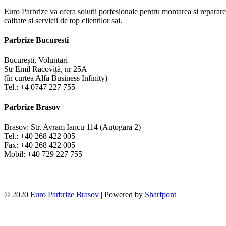
Euro Parbrize va ofera solutii porfesionale pentru montarea si repararea
calitate si servicii de top clientilor sai.
Parbrize Bucuresti
București, Voluntari
Str Emil Racoviță, nr 25A
(în curtea Alfa Business Infinity)
Tel.: +4 0747 227 755
Parbrize Brasov
Brasov: Str. Avram Iancu 114 (Autogara 2)
Tel.: +40 268 422 005
Fax: +40 268 422 005
Mobil: +40 729 227 755
© 2020
Euro Parbrize Brasov
| Powered by
Sharfpont