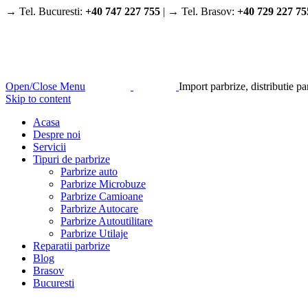
→ Tel. Bucuresti:
+40 747 227 755
| → Tel. Brasov:
+40 729 227 75
Open/Close Menu
Import parbrize, distributie p
Skip to content
Acasa
Despre noi
Servicii
Tipuri de parbrize
Parbrize auto
Parbrize Microbuze
Parbrize Camioane
Parbrize Autocare
Parbrize Autoutilitare
Parbrize Utilaje
Reparatii parbrize
Blog
Brasov
Bucuresti