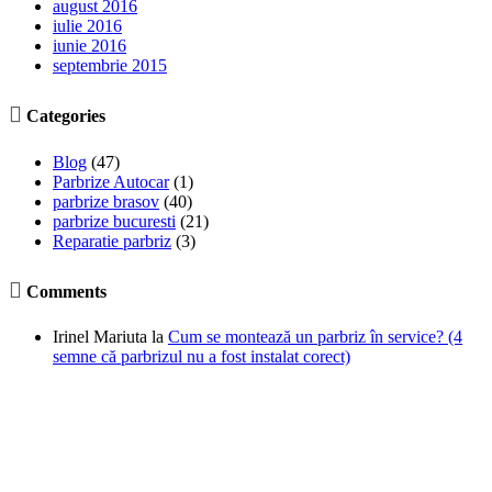
august 2016
iulie 2016
iunie 2016
septembrie 2015

Categories
Blog
(47)
Parbrize Autocar
(1)
parbrize brasov
(40)
parbrize bucuresti
(21)
Reparatie parbriz
(3)

Comments
Irinel Mariuta
la
Cum se montează un parbriz în service? (4
semne că parbrizul nu a fost instalat corect)