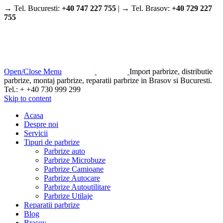
→ Tel. Bucuresti:
+40 747 227 755
| → Tel. Brasov:
+40 729 227
755
Open/Close Menu
Import parbrize, distributie
parbrize, montaj parbrize, reparatii parbrize in Brasov si Bucuresti.
Tel.: + +40 730 999 299
Skip to content
Acasa
Despre noi
Servicii
Tipuri de parbrize
Parbrize auto
Parbrize Microbuze
Parbrize Camioane
Parbrize Autocare
Parbrize Autoutilitare
Parbrize Utilaje
Reparatii parbrize
Blog
Brasov