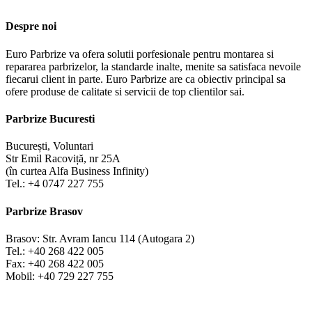
Despre noi
Euro Parbrize va ofera solutii porfesionale pentru montarea si
repararea parbrizelor, la standarde inalte, menite sa satisfaca nevoile
fiecarui client in parte. Euro Parbrize are ca obiectiv principal sa
ofere produse de calitate si servicii de top clientilor sai.
Parbrize Bucuresti
București, Voluntari
Str Emil Racoviță, nr 25A
(în curtea Alfa Business Infinity)
Tel.: +4 0747 227 755
Parbrize Brasov
Brasov: Str. Avram Iancu 114 (Autogara 2)
Tel.: +40 268 422 005
Fax: +40 268 422 005
Mobil: +40 729 227 755