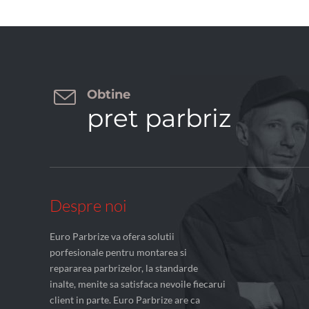

Obtine
pret parbriz
Despre noi
Euro Parbrize va ofera solutii
porfesionale pentru montarea si
repararea parbrizelor, la standarde
inalte, menite sa satisfaca nevoile fiecarui
client in parte. Euro Parbrize are ca