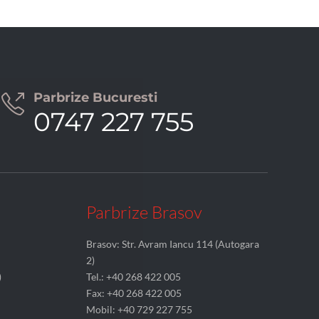
Parbrize Bucuresti

0747 227 755
Parbrize Brasov
Brasov: Str. Avram Iancu 114 (Autogara
2)
)
Tel.: +40 268 422 005
Fax: +40 268 422 005
Mobil: +40 729 227 755