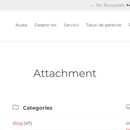
→ Tel. Bucuresti:
+4
Acasa
Despre noi
Servicii
Tipuri de parbrize
Attachment

Categories
Blog
(47)
I
s