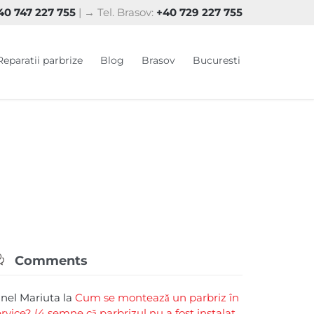
0 747 227 755
| → Tel. Brasov:
+40 729 227 755
Skip
Reparatii parbrize
Blog
Brasov
Bucuresti
to
content

Comments
rinel Mariuta
la
Cum se montează un parbriz în
ervice? (4 semne că parbrizul nu a fost instalat