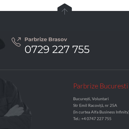

Parbrize Brasov

0729 227 755
Parbrize Bucuresti
București, Voluntari
Str Emil Racoviță, nr 25A
(în curtea Alfa Business Infinity
Tel.: +4 0747 227 755