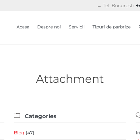
→ Tel. Bucuresti:
+4
Acasa
Despre noi
Servicii
Tipuri de parbrize
Attachment

Categories
Blog
(47)
I
s