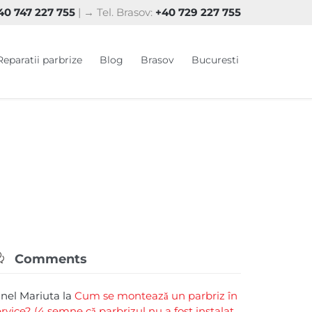
0 747 227 755
| → Tel. Brasov:
+40 729 227 755
Skip
Reparatii parbrize
Blog
Brasov
Bucuresti
to
content

Comments
rinel Mariuta
la
Cum se montează un parbriz în
ervice? (4 semne că parbrizul nu a fost instalat