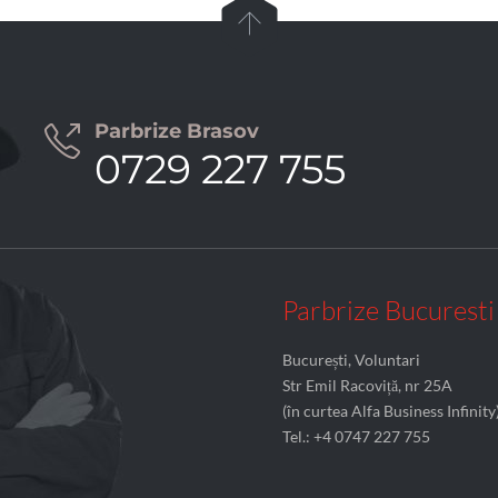

Parbrize Brasov

0729 227 755
Parbrize Bucuresti
București, Voluntari
Str Emil Racoviță, nr 25A
(în curtea Alfa Business Infinity
Tel.: +4 0747 227 755