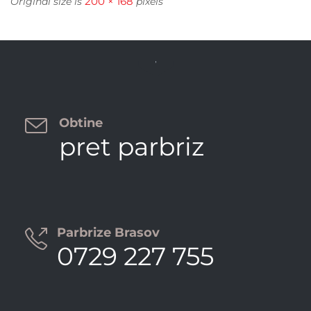
200 × 168
Original size is
pixels


Obtine
pret parbriz
Parbrize Brasov

0729 227 755