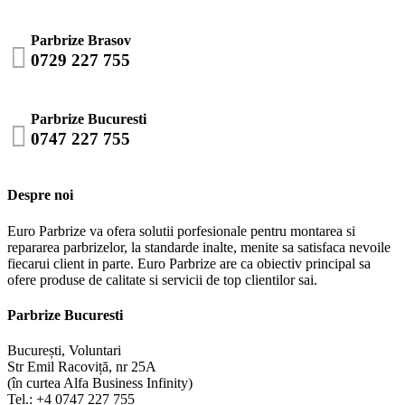
Parbrize Brasov

0729 227 755
Parbrize Bucuresti

0747 227 755
Despre noi
Euro Parbrize va ofera solutii porfesionale pentru montarea si
repararea parbrizelor, la standarde inalte, menite sa satisfaca nevoile
fiecarui client in parte. Euro Parbrize are ca obiectiv principal sa
ofere produse de calitate si servicii de top clientilor sai.
Parbrize Bucuresti
București, Voluntari
Str Emil Racoviță, nr 25A
(în curtea Alfa Business Infinity)
Tel.: +4 0747 227 755