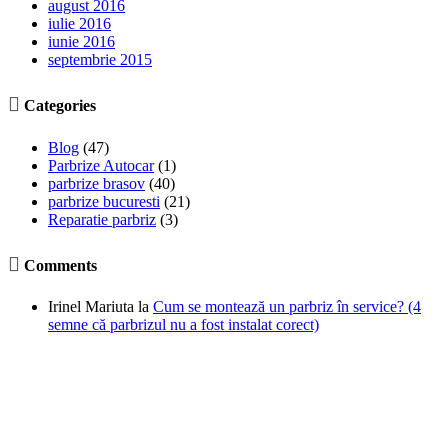
august 2016
iulie 2016
iunie 2016
septembrie 2015

Categories
Blog
(47)
Parbrize Autocar
(1)
parbrize brasov
(40)
parbrize bucuresti
(21)
Reparatie parbriz
(3)

Comments
Irinel Mariuta
la
Cum se montează un parbriz în service? (4
semne că parbrizul nu a fost instalat corect)