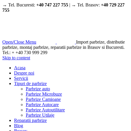
→ Tel. Bucuresti:
+40 747 227 755
| → Tel. Brasov:
+40 729 227
755
Open/Close Menu
Import parbrize, distributie
parbrize, montaj parbrize, reparatii parbrize in Brasov si Bucuresti.
Tel.: + +40 730 999 299
Skip to content
Acasa
Despre noi
Servicii
Tipuri de parbrize
Parbrize auto
Parbrize Microbuze
Parbrize Camioane
Parbrize Autocare
Parbrize Autoutilitare
Parbrize Utilaje
Reparatii parbrize
Blog
Brasov