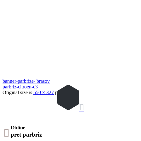
banner-parbrize- brasov
parbriz-citroen-c3
Original size is
550 × 327
pixels

Obtine

pret parbriz