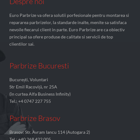
Despre noi
Euro Parbrize va ofera solutii porfesionale pentru montarea si
repararea parbrizelor, la standarde inalte, menite sa satisfaca
nevoile fiecarui client in parte. Euro Parbrize are ca obiectiv
principal sa ofere produse de calitate si servicii de top
clientilor sai.
Parbrize Bucuresti
București, Voluntari
Str Emil Racoviță, nr 25A
(în curtea Alfa Business Infinity)
Tel.: +4 0747 227 755
Parbrize Brasov
Brasov: Str. Avram Iancu 114 (Autogara 2)
Tel.: +40 268 422 005