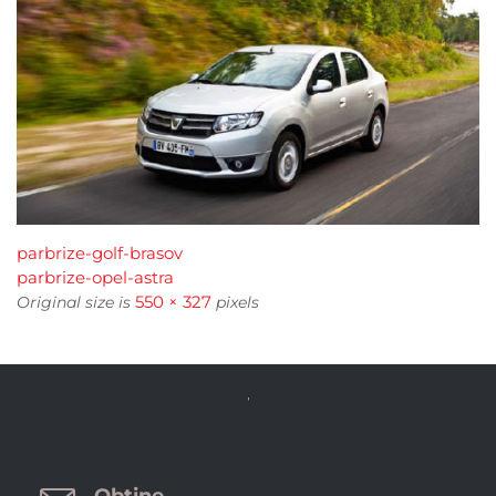
parbrize-golf-brasov
parbrize-opel-astra
550 × 327
Original size is
pixels

Obtine