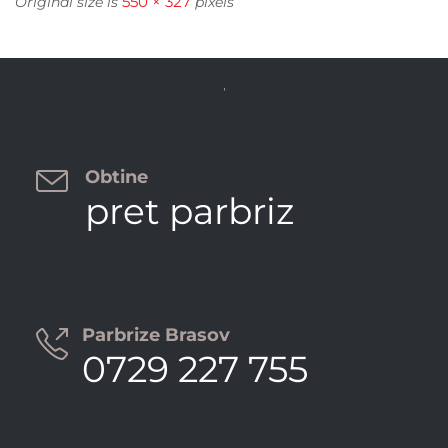
550 × 327
Original size is
pixels


Obtine
pret parbriz
Parbrize Brasov

0729 227 755