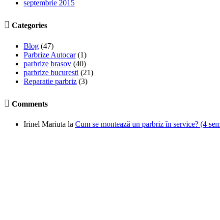
septembrie 2015

Categories
Blog
(47)
Parbrize Autocar
(1)
parbrize brasov
(40)
parbrize bucuresti
(21)
Reparatie parbriz
(3)

Comments
Irinel Mariuta
la
Cum se montează un parbriz în service? (4 semne