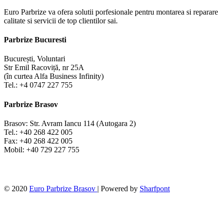
Euro Parbrize va ofera solutii porfesionale pentru montarea si repararea
calitate si servicii de top clientilor sai.
Parbrize Bucuresti
București, Voluntari
Str Emil Racoviță, nr 25A
(în curtea Alfa Business Infinity)
Tel.: +4 0747 227 755
Parbrize Brasov
Brasov: Str. Avram Iancu 114 (Autogara 2)
Tel.: +40 268 422 005
Fax: +40 268 422 005
Mobil: +40 729 227 755
© 2020
Euro Parbrize Brasov
| Powered by
Sharfpont