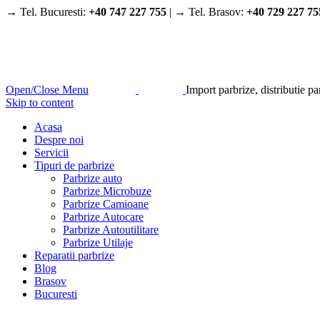
→ Tel. Bucuresti:
+40 747 227 755
| → Tel. Brasov:
+40 729 227 75
Open/Close Menu
Import parbrize, distributie p
Skip to content
Acasa
Despre noi
Servicii
Tipuri de parbrize
Parbrize auto
Parbrize Microbuze
Parbrize Camioane
Parbrize Autocare
Parbrize Autoutilitare
Parbrize Utilaje
Reparatii parbrize
Blog
Brasov
Bucuresti