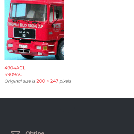
4904ACL
4909ACL
200 × 247
Original size is
pixels

Obtine