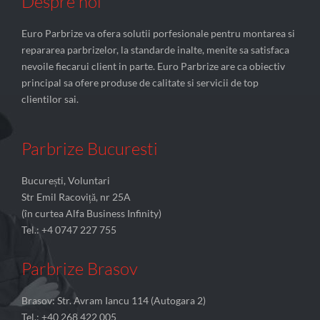
Despre noi
Euro Parbrize va ofera solutii porfesionale pentru montarea si
repararea parbrizelor, la standarde inalte, menite sa satisfaca
nevoile fiecarui client in parte. Euro Parbrize are ca obiectiv
principal sa ofere produse de calitate si servicii de top
clientilor sai.
Parbrize Bucuresti
București, Voluntari
Str Emil Racoviță, nr 25A
(în curtea Alfa Business Infinity)
Tel.: +4 0747 227 755
Parbrize Brasov
Brasov: Str. Avram Iancu 114 (Autogara 2)
Tel.: +40 268 422 005