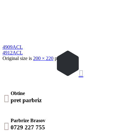
4909ACL
4912ACL
Original size is
200 × 220
pixels

Obtine

pret parbriz
Parbrize Brasov

0729 227 755