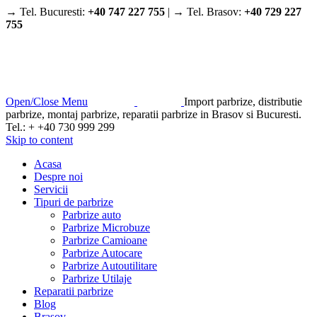
→ Tel. Bucuresti:
+40 747 227 755
| → Tel. Brasov:
+40 729 227
755
Open/Close Menu
Import parbrize, distributie
parbrize, montaj parbrize, reparatii parbrize in Brasov si Bucuresti.
Tel.: + +40 730 999 299
Skip to content
Acasa
Despre noi
Servicii
Tipuri de parbrize
Parbrize auto
Parbrize Microbuze
Parbrize Camioane
Parbrize Autocare
Parbrize Autoutilitare
Parbrize Utilaje
Reparatii parbrize
Blog
Brasov