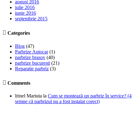
august 2016
iulie 2016
iunie 2016
septembrie 2015

Categories
Blog
(47)
Parbrize Autocar
(1)
parbrize brasov
(40)
parbrize bucuresti
(21)
Reparatie parbriz
(3)

Comments
Irinel Mariuta
la
Cum se montează un parbriz în service? (4
semne că parbrizul nu a fost instalat corect)