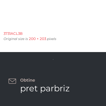
3731ACL3B
200 × 203
Original size is
pixels


Obtine
pret parbriz