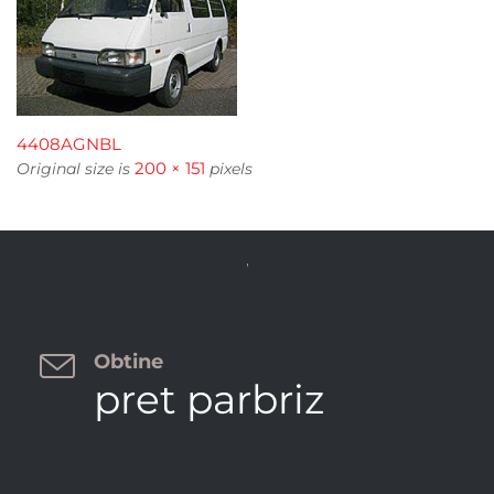
4408AGNBL
200 × 151
Original size is
pixels


Obtine
pret parbriz