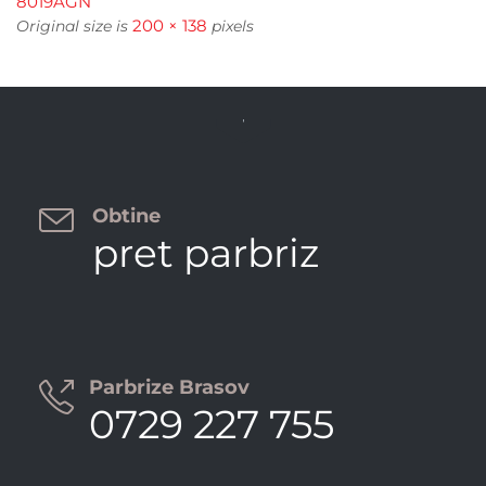
8019AGN
200 × 138
Original size is
pixels


Obtine
pret parbriz
Parbrize Brasov

0729 227 755