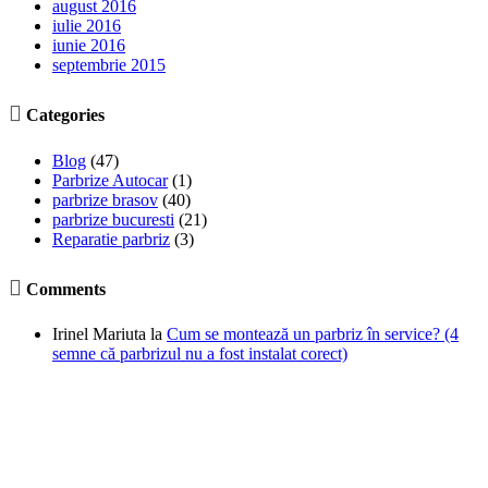
august 2016
iulie 2016
iunie 2016
septembrie 2015

Categories
Blog
(47)
Parbrize Autocar
(1)
parbrize brasov
(40)
parbrize bucuresti
(21)
Reparatie parbriz
(3)

Comments
Irinel Mariuta
la
Cum se montează un parbriz în service? (4
semne că parbrizul nu a fost instalat corect)