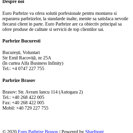
Despre noi
Euro Parbrize va ofera solutii porfesionale pentru montarea si
repararea parbrizelor, la standarde inalte, menite sa satisfaca nevoile
fiecarui client in parte. Euro Parbrize are ca obiectiv principal sa
ofere produse de calitate si servicii de top clientilor sai.
Parbrize Bucuresti
București, Voluntari
Str Emil Racoviță, nr 25A
(în curtea Alfa Business Infinity)
Tel.: +4 0747 227 755
Parbrize Brasov
Brasov: Str. Avram Iancu 114 (Autogara 2)
Tel.: +40 268 422 005
Fax: +40 268 422 005
Mobil: +40 729 227 755
© 2020
Euro Parbrize Brasov
| Powered by
Sharfpont