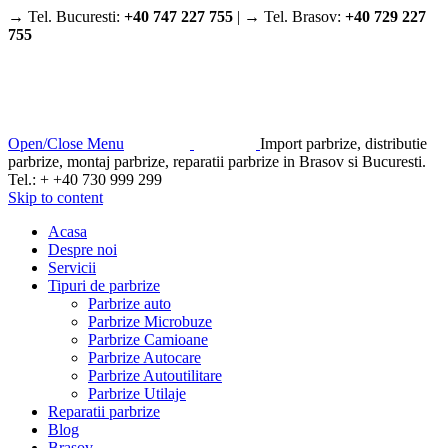
→ Tel. Bucuresti:
+40 747 227 755
| → Tel. Brasov:
+40 729 227
755
Open/Close Menu
Import parbrize, distributie
parbrize, montaj parbrize, reparatii parbrize in Brasov si Bucuresti.
Tel.: + +40 730 999 299
Skip to content
Acasa
Despre noi
Servicii
Tipuri de parbrize
Parbrize auto
Parbrize Microbuze
Parbrize Camioane
Parbrize Autocare
Parbrize Autoutilitare
Parbrize Utilaje
Reparatii parbrize
Blog
Brasov