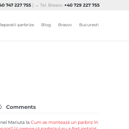
0 747 227 755
| → Tel. Brasov:
+40 729 227 755
Skip
Reparatii parbrize
Blog
Brasov
Bucuresti
to
content

Comments
rinel Mariuta
la
Cum se montează un parbriz în
ervice? (4 semne că parbrizul nu a fost instalat