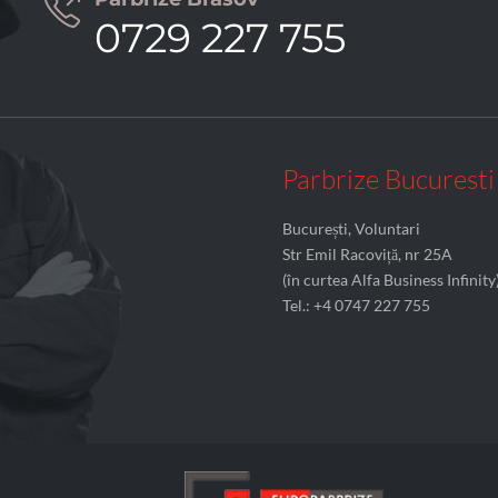

0729 227 755
Parbrize Bucuresti
București, Voluntari
Str Emil Racoviță, nr 25A
(în curtea Alfa Business Infinity
Tel.: +4 0747 227 755