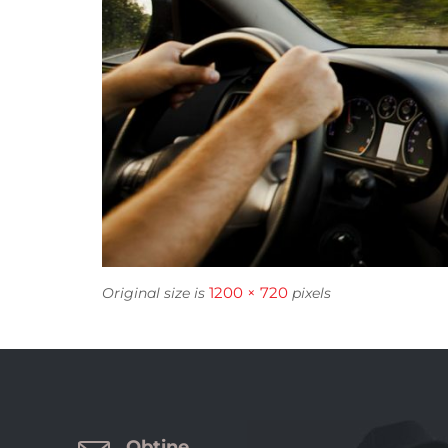
1200 × 720
Original size is
pixels
Obtine