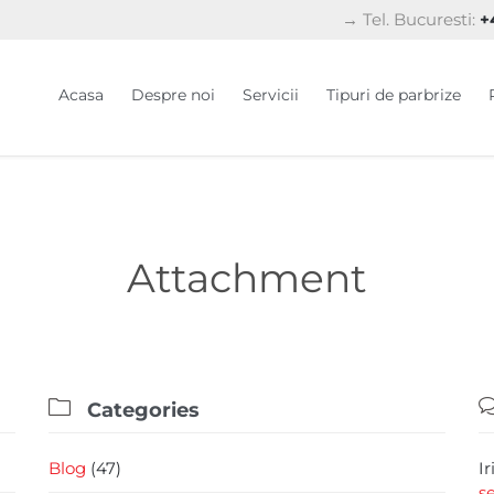
→ Tel. Bucuresti:
+4
Acasa
Despre noi
Servicii
Tipuri de parbrize
Attachment

Categories
Blog
(47)
I
s