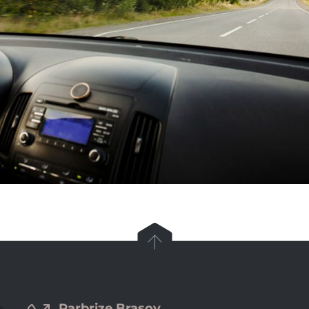

Parbrize Brasov