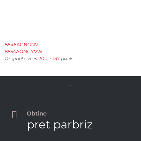
8546AGNGNV
8554AGNGYVW
200 × 137
Original size is
pixels


Obtine
pret parbriz