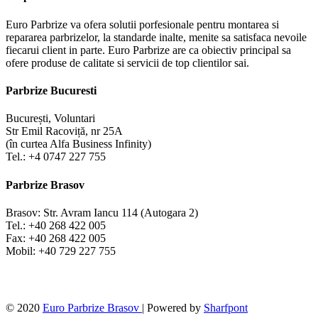
Euro Parbrize va ofera solutii porfesionale pentru montarea si
repararea parbrizelor, la standarde inalte, menite sa satisfaca nevoile
fiecarui client in parte. Euro Parbrize are ca obiectiv principal sa
ofere produse de calitate si servicii de top clientilor sai.
Parbrize Bucuresti
București, Voluntari
Str Emil Racoviță, nr 25A
(în curtea Alfa Business Infinity)
Tel.: +4 0747 227 755
Parbrize Brasov
Brasov: Str. Avram Iancu 114 (Autogara 2)
Tel.: +40 268 422 005
Fax: +40 268 422 005
Mobil: +40 729 227 755
© 2020
Euro Parbrize Brasov
| Powered by
Sharfpont