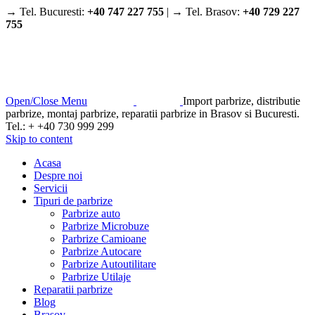
→ Tel. Bucuresti:
+40 747 227 755
| → Tel. Brasov:
+40 729 227
755
Open/Close Menu
Import parbrize, distributie
parbrize, montaj parbrize, reparatii parbrize in Brasov si Bucuresti.
Tel.: + +40 730 999 299
Skip to content
Acasa
Despre noi
Servicii
Tipuri de parbrize
Parbrize auto
Parbrize Microbuze
Parbrize Camioane
Parbrize Autocare
Parbrize Autoutilitare
Parbrize Utilaje
Reparatii parbrize
Blog
Brasov