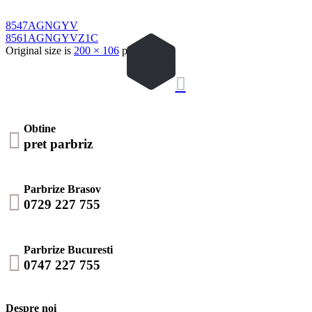
8547AGNGYV
8561AGNGYVZ1C
Original size is
200 × 106
pixels

Obtine

pret parbriz
Parbrize Brasov

0729 227 755
Parbrize Bucuresti

0747 227 755
Despre noi