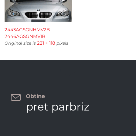
2443AGSGNHMV2B
2446AGSGNMV1B
221 × 118
Original size is
pixels


Obtine
pret parbriz