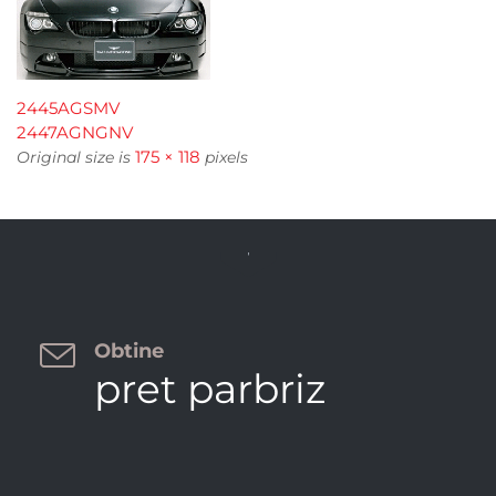
2445AGSMV
2447AGNGNV
175 × 118
Original size is
pixels


Obtine
pret parbriz