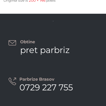
200 × 146
Original size is
pixels


Obtine
pret parbriz
Parbrize Brasov

0729 227 755