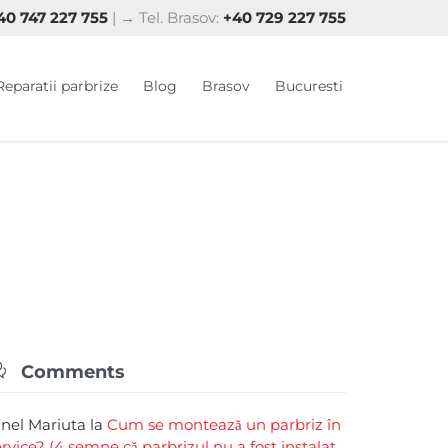
0 747 227 755
| → Tel. Brasov:
+40 729 227 755
Skip
Reparatii parbrize
Blog
Brasov
Bucuresti
to
content

Comments
rinel Mariuta
la
Cum se montează un parbriz în
ervice? (4 semne că parbrizul nu a fost instalat