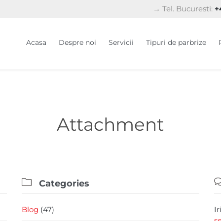
→ Tel. Bucuresti:
+4
Acasa
Despre noi
Servicii
Tipuri de parbrize
Attachment

Categories
Blog
(47)
I
s