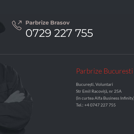
Parbrize Brasov

0729 227 755
Parbrize Bucuresti
București, Voluntari
Str Emil Racoviță, nr 25A
(în curtea Alfa Business Infinity
Tel.: +4 0747 227 755