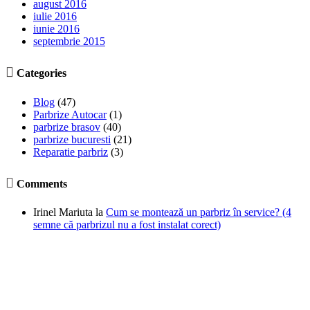
august 2016
iulie 2016
iunie 2016
septembrie 2015

Categories
Blog
(47)
Parbrize Autocar
(1)
parbrize brasov
(40)
parbrize bucuresti
(21)
Reparatie parbriz
(3)

Comments
Irinel Mariuta
la
Cum se montează un parbriz în service? (4
semne că parbrizul nu a fost instalat corect)