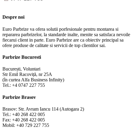
Despre noi
Euro Parbrize va ofera solutii porfesionale pentru montarea si
repararea parbrizelor, la standarde inalte, menite sa satisfaca nevoile
fiecarui client in parte. Euro Parbrize are ca obiectiv principal sa
ofere produse de calitate si servicii de top clientilor sai.
Parbrize Bucuresti
București, Voluntari
Str Emil Racoviță, nr 25A
(în curtea Alfa Business Infinity)
Tel.: +4 0747 227 755
Parbrize Brasov
Brasov: Str. Avram Iancu 114 (Autogara 2)
Tel.: +40 268 422 005
Fax: +40 268 422 005
Mobil: +40 729 227 755