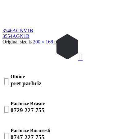
3546AGNV1B
3554AGN1B
Original size is
200 × 168
pixels

Obtine

pret parbriz
Parbrize Brasov

0729 227 755
Parbrize Bucuresti

0747 227 755