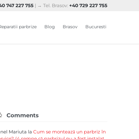
0 747 227 755
| → Tel. Brasov:
+40 729 227 755
Skip
Reparatii parbrize
Blog
Brasov
Bucuresti
to
content

Comments
rinel Mariuta
la
Cum se montează un parbriz în
ervice? (4 semne că parbrizul nu a fost instalat