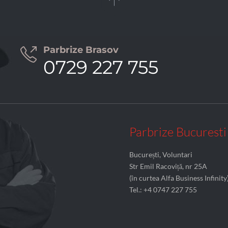

Parbrize Brasov

0729 227 755
Parbrize Bucuresti
București, Voluntari
Str Emil Racoviță, nr 25A
(în curtea Alfa Business Infinity
Tel.: +4 0747 227 755