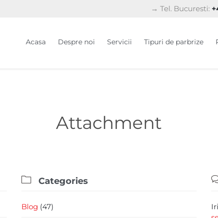
→ Tel. Bucuresti:
+4
Acasa
Despre noi
Servicii
Tipuri de parbrize
Attachment

Categories
Blog
(47)
I
s