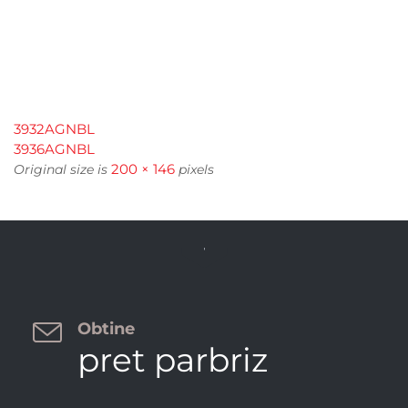
3932AGNBL
3936AGNBL
200 × 146
Original size is
pixels


Obtine
pret parbriz