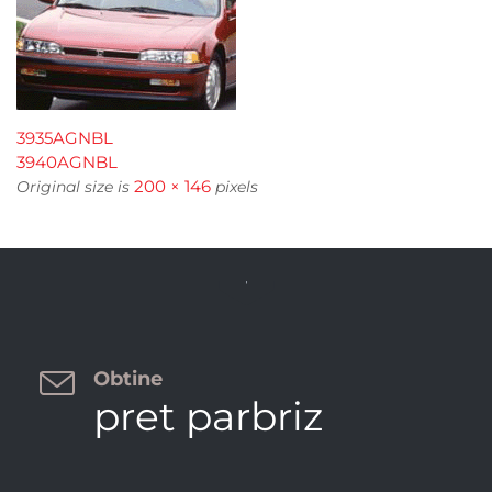
3935AGNBL
3940AGNBL
200 × 146
Original size is
pixels


Obtine
pret parbriz