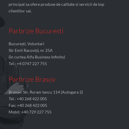
principal sa ofere produse de calitate si servicii de top
clientilor sai.
Parbrize Bucuresti
București, Voluntari
Str Emil Racoviță, nr 25A
(în curtea Alfa Business Infinity)
Tel.: +4 0747 227 755
Parbrize Brasov
Brasov: Str. Avram Iancu 114 (Autogara 2)
Tel.: +40 268 422 005
Fax: +40 268 422 005
Mobil: +40 729 227 755