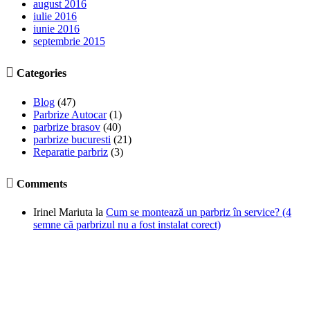
august 2016
iulie 2016
iunie 2016
septembrie 2015

Categories
Blog
(47)
Parbrize Autocar
(1)
parbrize brasov
(40)
parbrize bucuresti
(21)
Reparatie parbriz
(3)

Comments
Irinel Mariuta
la
Cum se montează un parbriz în service? (4
semne că parbrizul nu a fost instalat corect)