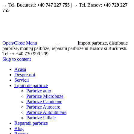
→ Tel. Bucuresti:
+40 747 227 755
| → Tel. Brasov:
+40 729 227
755
Open/Close Menu
Import parbrize, distributie
parbrize, montaj parbrize, reparatii parbrize in Brasov si Bucuresti.
Tel.: + +40 730 999 299
Skip to content
Acasa
Despre noi
Servicii
Tipuri de parbrize
Parbrize auto
Parbrize Microbuze
Parbrize Camioane
Parbrize Autocare
Parbrize Autoutilitare
Parbrize Utilaje
Reparatii parbrize
Blog
Brasov