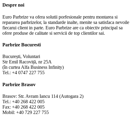
Despre noi
Euro Parbrize va ofera solutii porfesionale pentru montarea si
repararea parbrizelor, la standarde inalte, menite sa satisfaca nevoile
fiecarui client in parte. Euro Parbrize are ca obiectiv principal sa
ofere produse de calitate si servicii de top clientilor sai.
Parbrize Bucuresti
București, Voluntari
Str Emil Racoviță, nr 25A
(în curtea Alfa Business Infinity)
Tel.: +4 0747 227 755
Parbrize Brasov
Brasov: Str. Avram Iancu 114 (Autogara 2)
Tel.: +40 268 422 005
Fax: +40 268 422 005
Mobil: +40 729 227 755