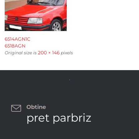
6514AGN1C
6518AGN
200 × 146
Original size is
pixels


Obtine
pret parbriz