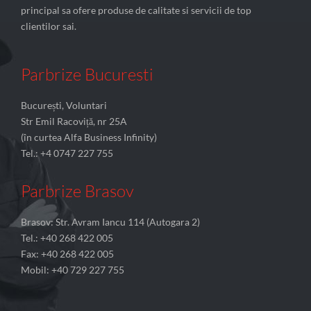
principal sa ofere produse de calitate si servicii de top
clientilor sai.
Parbrize Bucuresti
București, Voluntari
Str Emil Racoviță, nr 25A
(în curtea Alfa Business Infinity)
Tel.: +4 0747 227 755
Parbrize Brasov
Brasov: Str. Avram Iancu 114 (Autogara 2)
Tel.: +40 268 422 005
Fax: +40 268 422 005
Mobil: +40 729 227 755