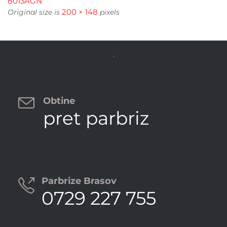
8013AGN
200 × 148
Original size is
pixels


Obtine
pret parbriz
Parbrize Brasov

0729 227 755