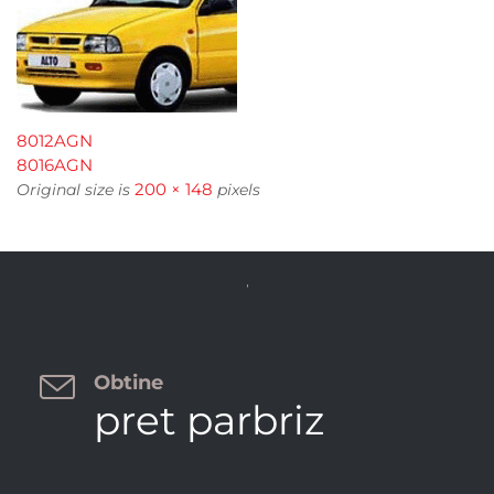
8012AGN
8016AGN
200 × 148
Original size is
pixels


Obtine
pret parbriz