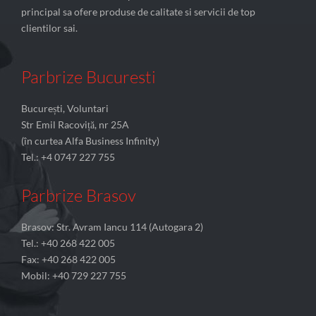
principal sa ofere produse de calitate si servicii de top
clientilor sai.
Parbrize Bucuresti
București, Voluntari
Str Emil Racoviță, nr 25A
(în curtea Alfa Business Infinity)
Tel.: +4 0747 227 755
Parbrize Brasov
Brasov: Str. Avram Iancu 114 (Autogara 2)
Tel.: +40 268 422 005
Fax: +40 268 422 005
Mobil: +40 729 227 755