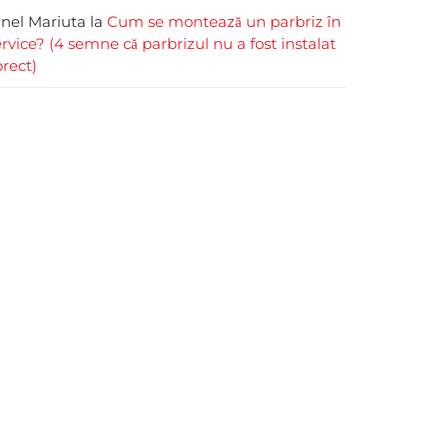
rinel Mariuta
la
Cum se montează un parbriz în
ervice? (4 semne că parbrizul nu a fost instalat
orect)