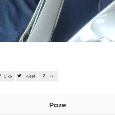

Like

Tweet

+1
Poze