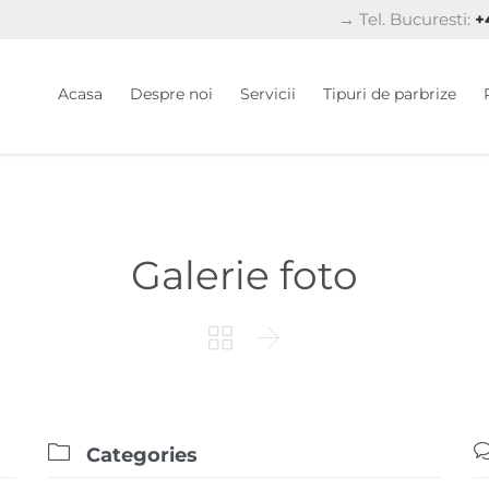
→ Tel. Bucuresti:
+4
Acasa
Despre noi
Servicii
Tipuri de parbrize
Galerie foto



Categories