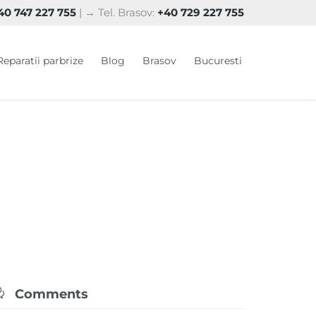
0 747 227 755
| → Tel. Brasov:
+40 729 227 755
Skip
Reparatii parbrize
Blog
Brasov
Bucuresti
to
content

Comments